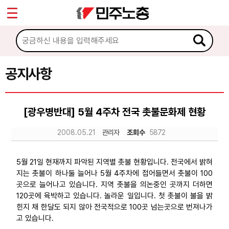
*
Sketchbook5, 스케치북5
마이페이지
소개
<
소식
공지사항
Sketchbook5, 스케치북5
공지사항
[광우병반대] 5월 4주차 전국 촛불문화제 현황
성명·보도
2008.05.21
관리자
조회수
5872
기타 공고
노동상담
5월 21일 현재까지 파악된 지역별 촛불 현황입니다. 전국에서 밝혀
지는 촛불이 하나둘 늘어나 5월 4주차에 접어들면서 촛불이 100
곳으로 늘어나고 있습니다. 지역 촛불을 의논중인 곳까지 더하면
자료
120곳에 육박하고 있습니다. 놀라운 일입니다. 첫 촛불이 불을 밝
힌지 채 한달도 되지 않아 전국적으로 100곳 넘는곳으로 번져나가
고 있습니다.
부설기관