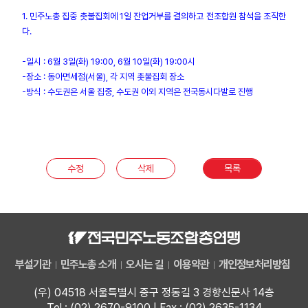
1. 민주노총 집중 촛불집회에 1일 잔업거부를 결의하고 전조합원 참석을 조직한
업무
다.
-일시 : 6월 3일(화) 19:00, 6월 10일(화) 19:00시
-장소 : 동아면세점(서울), 각 지역 촛불집회 장소
-방식 : 수도권은 서울 집중, 수도권 이외 지역은 전국동시다발로 진행
수정
삭제
목록
부설기관
민주노총 소개
오시는 길
이용약관
개인정보처리방침
(우) 04518 서울특별시 중구 정동길 3 경향신문사 14층
Tel : (02) 2670-9100 | Fax : (02) 2635-1134