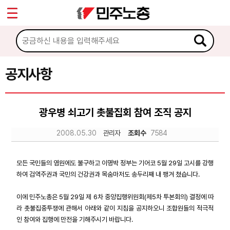
*
Sketchbook5, 스케치북5
마이페이지
소개
<
소식
공지사항
Sketchbook5, 스케치북5
공지사항
광우병 쇠고기 촛불집회 참여 조직 공지
성명·보도
2008.05.30
관리자
조회수
7584
기타 공고
노동상담
모든 국민들의 염원에도 불구하고 이명박 정부는 기어코 5월 29일 고시를 강행
하여 검역주권과 국민의 건강권과 목숨마저도 송두리째 내 팽겨 쳤습니다.
자료
이에 민주노총은 5월 29일 제 6차 중앙집행위원회(제5차 투본회의) 결정에 따
라 촛불집중투쟁에 관해서 아래와 같이 지침을 공지하오니 조합원들의 적극적
인 참여와 집행에 만전을 기해주시기 바랍니다.
부설기관