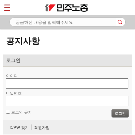
*
마이페이지
소개
<
소식
공지사항
- 공지사항
- 성명·보도
로그인
- 기타 공고
아이디
노동상담
비밀번호
자료
부설기관
로그인 유지
로그인
업무
ID/PW 찾기
회원가입