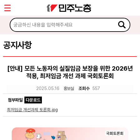
*
Sketchbook5, 스케치북5
마이페이지
소개
<
소식
공지사항
Sketchbook5, 스케치북5
공지사항
[안내] 모든 노동자의 실질임금 보장을 위한 2026년
성명·보도
적용, 최저임금 개선 과제 국회토론회
기타 공고
2025.05.16
홍보실
조회수
557
노동상담
첨부파일
다운로드
최저임금 개선과제 토론회.jpg
자료
부설기관