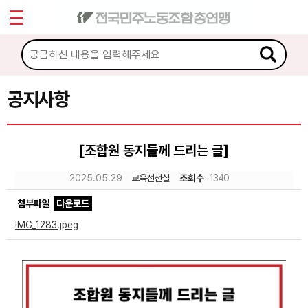
*
Sketchbook5, 스케치북5
마이페이지
소개
<
소식
공지사항
Sketchbook5, 스케치북5
공지사항
[조합원 동지들께 드리는 글]
성명·보도
2025.05.29
교육선전실
조회수
1340
기타 공고
첨부파일
다운로드
노동상담
IMG_1283.jpeg
자료
부설기관