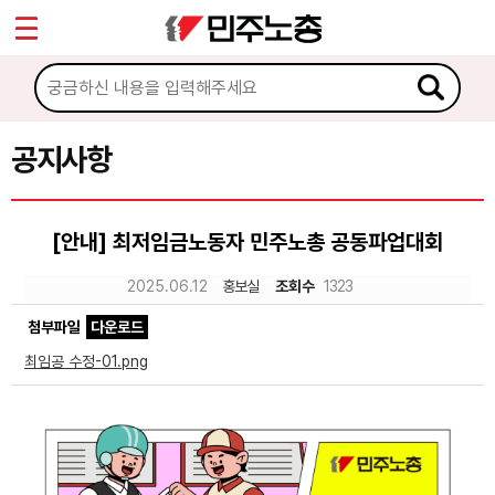
*
Sketchbook5, 스케치북5
마이페이지
소개
<
소식
공지사항
Sketchbook5, 스케치북5
공지사항
[안내] 최저임금노동자 민주노총 공동파업대회
성명·보도
2025.06.12
홍보실
조회수
1323
기타 공고
첨부파일
다운로드
노동상담
최임공 수정-01.png
자료
부설기관