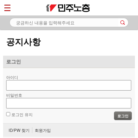
*
마이페이지
소개
<
소식
공지사항
- 공지사항
- 성명·보도
로그인
- 기타 공고
아이디
노동상담
비밀번호
자료
부설기관
로그인 유지
로그인
업무
ID/PW 찾기
회원가입