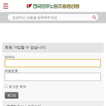
*
마이페이지
소개
<
소식
노동상담
자료
회원 가입할 수 없습니다.
부설기관
아이디
업무
비밀번호
로그인 유지