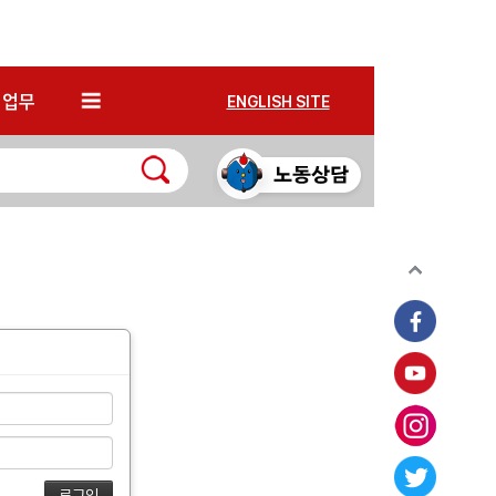
*
업무
ENGLISH SITE