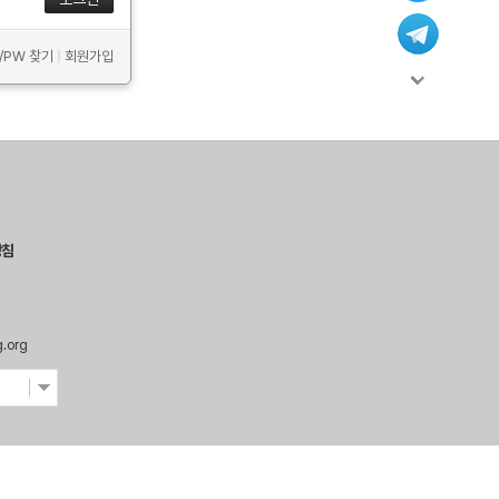
D/PW 찾기
|
회원가입
방침
g.org