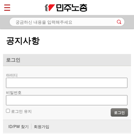
*
마이페이지
소개
<
소식
공지사항
- 공지사항
- 성명·보도
로그인
- 기타 공고
아이디
노동상담
비밀번호
자료
부설기관
로그인 유지
로그인
업무
ID/PW 찾기
회원가입