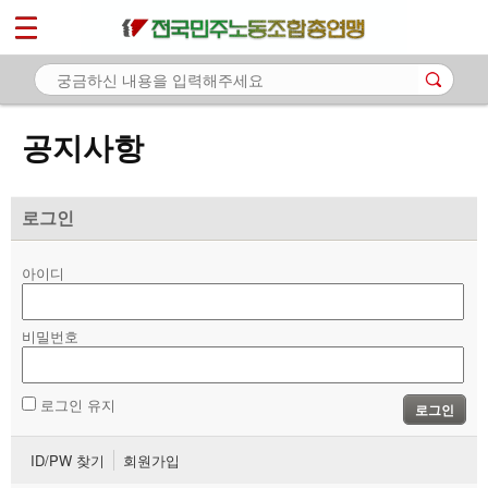
*
마이페이지
소개
<
소식
공지사항
- 공지사항
- 성명·보도
로그인
- 기타 공고
아이디
노동상담
비밀번호
자료
부설기관
로그인 유지
로그인
업무
ID/PW 찾기
회원가입