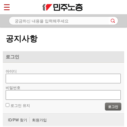
*
마이페이지
소개
<
소식
공지사항
- 공지사항
- 성명·보도
로그인
- 기타 공고
아이디
노동상담
비밀번호
자료
부설기관
로그인 유지
로그인
업무
ID/PW 찾기
회원가입