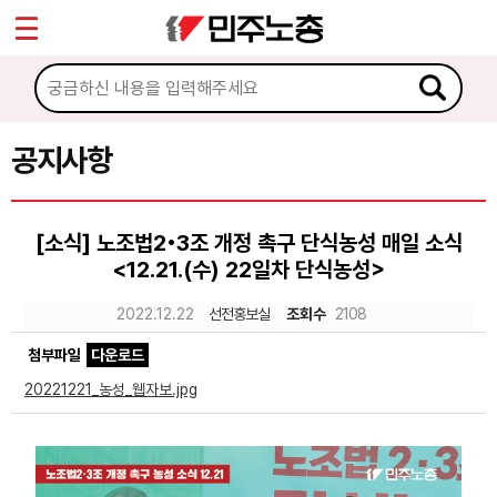
*
Sketchbook5, 스케치북5
마이페이지
소개
<
소식
공지사항
Sketchbook5, 스케치북5
공지사항
[소식] 노조법2•3조 개정 촉구 단식농성 매일 소식
성명·보도
<12.21.(수) 22일차 단식농성>
기타 공고
2022.12.22
선전홍보실
조회수
2108
노동상담
첨부파일
다운로드
20221221_농성_웹자보.jpg
자료
부설기관