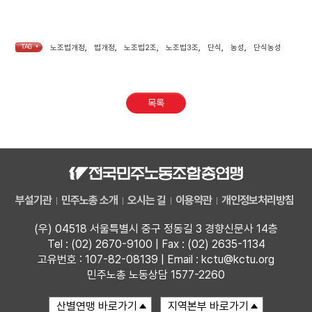
TAG •
노조법개정
,
법개정
,
노조법2조
,
노조법3조
,
단식
,
농성
,
단식농성
목록
부설기관
민주노총 소개
오시는 길
이용약관
개인정보처리방침
(우) 04518 서울특별시 중구 정동길 3 경향신문사 14층
Tel : (02) 2670-9100 | Fax : (02) 2635-1134
고유번호 : 107-82-08139 | Email : kctu@kctu.org
민주노총 노동상담 1577-2260