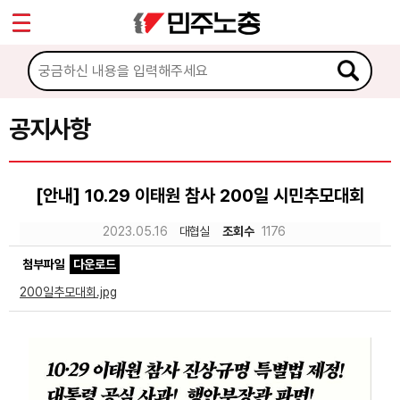
*
Sketchbook5, 스케치북5
마이페이지
소개
<
소식
공지사항
Sketchbook5, 스케치북5
공지사항
[안내] 10.29 이태원 참사 200일 시민추모대회
성명·보도
2023.05.16
대협실
조회수
1176
기타 공고
첨부파일
다운로드
노동상담
200일추모대회.jpg
자료
부설기관