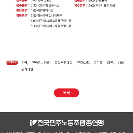
TAG •
전국
,
전국동시다발
,
총력투쟁대회
,
민주노총
,
윤석열
,
퇴진
,
대회
,
동시다발
목록