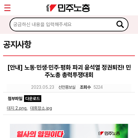
*
Sketchbook5, 스케치북5
마이페이지
소개
<
소식
공지사항
Sketchbook5, 스케치북5
공지사항
[안내] 노동·민생·민주·평화 파괴 윤석열 정권퇴진! 민
성명·보도
주노총 총력투쟁대회
기타 공고
2023.05.23
선전홍보실
조회수
5224
노동상담
첨부파일
다운로드
대지 2.png
,
대회장소.jpg
자료
부설기관