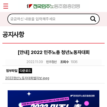
*
Sketchbook5, 스케치북5
마이페이지
소개
<
소식
공지사항
Sketchbook5, 스케치북5
공지사항
[안내] 2022 민주노총 청년노동자대회
성명·보도
2022.11.09
민주청년
조회수
1936
기타 공고
첨부파일
다운로드
노동상담
2022청년노동자대회웹자보.jpeg
자료
부설기관