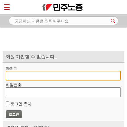
*
마이페이지
소개
<
소식
노동상담
자료
회원 가입할 수 없습니다.
부설기관
아이디
업무
비밀번호
로그인 유지