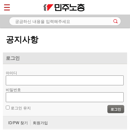
*
마이페이지
소개
<
소식
공지사항
- 공지사항
- 성명·보도
로그인
- 기타 공고
아이디
노동상담
비밀번호
자료
부설기관
로그인 유지
로그인
업무
ID/PW 찾기
회원가입