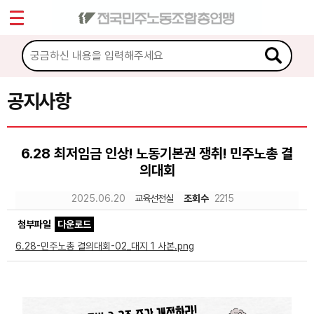
*
Sketchbook5, 스케치북5
마이페이지
소개
<
소식
공지사항
Sketchbook5, 스케치북5
공지사항
6.28 최저임금 인상! 노동기본권 쟁취! 민주노총 결
성명·보도
의대회
기타 공고
2025.06.20
교육선전실
조회수
2215
노동상담
첨부파일
다운로드
6.28-민주노총 결의대회-02_대지 1 사본.png
자료
부설기관