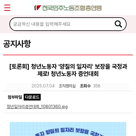
*
Sketchbook5, 스케치북5
마이페이지
소개
<
소식
공지사항
Sketchbook5, 스케치북5
공지사항
[토론회] 청년노동자 '양질의 일자리' 보장을 국정과
성명·보도
제로! 청년노동자 증언대회
기타 공고
2025.07.04
조직쟁의실
조회수
358
노동상담
첨부파일
다운로드
청년일자리증언대회_10801360.jpg
자료
부설기관