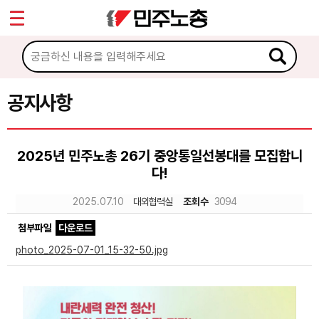
*
Sketchbook5, 스케치북5
마이페이지
소개
<
소식
공지사항
Sketchbook5, 스케치북5
공지사항
2025년 민주노총 26기 중앙통일선봉대를 모집합니
성명·보도
다!
기타 공고
2025.07.10
대외협력실
조회수
3094
노동상담
첨부파일
다운로드
photo_2025-07-01_15-32-50.jpg
자료
부설기관