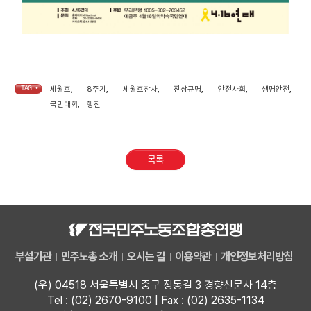
TAG •
세월호
,
8주기
,
세월호참사
,
진상규명
,
안전사회
,
생명안전
,
국민대회
,
행진
목록
부설기관
민주노총 소개
오시는 길
이용약관
개인정보처리방침
(우) 04518 서울특별시 중구 정동길 3 경향신문사 14층
Tel : (02) 2670-9100 | Fax : (02) 2635-1134