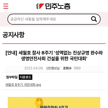
*
Sketchbook5, 스케치북5
마이페이지
소개
<
소식
공지사항
Sketchbook5, 스케치북5
공지사항
[안내] 세월호 참사 8주기 ‘성역없는 진상규명 완수와
성명·보도
생명안전사회 건설을 위한 국민대회’
기타 공고
2022.04.06
선전홍보실
조회수
1689
노동상담
첨부파일
다운로드
세월호 8주기 국민대회.jpg
자료
부설기관