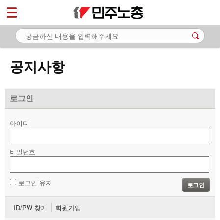
*
마이페이지
소개
<
소식
공지사항
- 공지사항
- 성명·보도
로그인
- 기타 공고
아이디
노동상담
비밀번호
자료
부설기관
로그인 유지
로그인
업무
ID/PW 찾기
회원가입