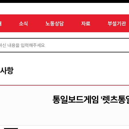
개
소식
노동상담
자료
부설기관
지사항
통일보드게임 '렛츠통일