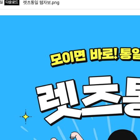
파일
다운로드
렛츠통일 웹자보.png