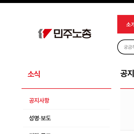
메뉴 건너뛰기
로그인
회원가입
Sketchbook5, 스케치북5
마이페이지
소개
소
<
소식
공지사항
Sketchbook5, 스케치북5
성명·보도
기타 공고
공
소식
노동상담
자료
공지사항
부설기관
성명·보도
업무