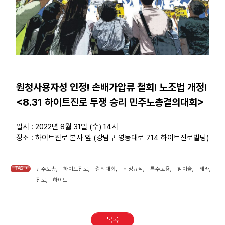
원청사용자성 인정! 손배가압류 철회! 노조법 개정!
<8.31 하이트진로 투쟁 승리 민주노총결의대회>
일시 : 2022년 8월 31일 (수) 14시
장소 : 하이트진로 본사 앞 (강남구 영동대로 714 하이트진로빌딩)
TAG •
민주노총
,
하이트진로
,
결의대회
,
비정규직
,
특수고용
,
참이슬
,
테라
,
진로
,
하이트
목록