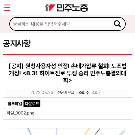
*
Sketchbook5, 스케치북5
마이페이지
소개
<
소식
공지사항
Sketchbook5, 스케치북5
공지사항
[공지] 원청사용자성 인정! 손배가압류 철회! 노조법
성명·보도
개정! <8.31 하이트진로 투쟁 승리 민주노총결의대
기타 공고
회>
2022.08.26
선전홍보실
조회수
3307
노동상담
첨부파일
다운로드
자료
파일_0002.png
부설기관