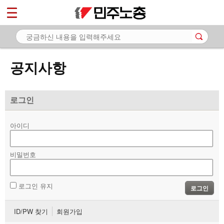
*
마이페이지
소개
<
소식
공지사항
- 공지사항
- 성명·보도
로그인
- 기타 공고
아이디
노동상담
비밀번호
자료
부설기관
로그인 유지
로그인
업무
ID/PW 찾기
회원가입