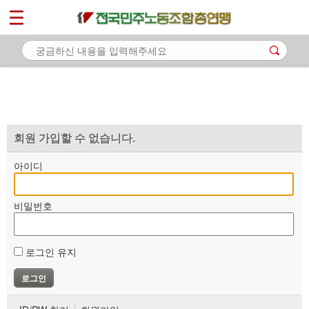
*
마이페이지
소개
<
소식
노동상담
자료
회원 가입할 수 없습니다.
부설기관
아이디
업무
비밀번호
로그인 유지