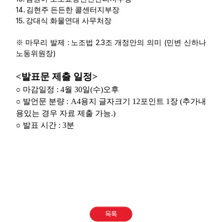
14.
김현주 든든한 콜센터지부장
15.
강대식 화물연대 사무처장
:
2.3
(
※
마무리 발제
노조법
조 개정안의 의미
민변 신하나
)
노동위원장
<
발표문 제출 일정
>
○
마감일정
: 4
월
30
일
(
수
)
오후
○
발언문 분량
: A4
용지 글자크기
12
포인트
1
장
(
추가내
용있는 경우 자료 제출 가능
.)
○
발표 시간
: 3
분
목록