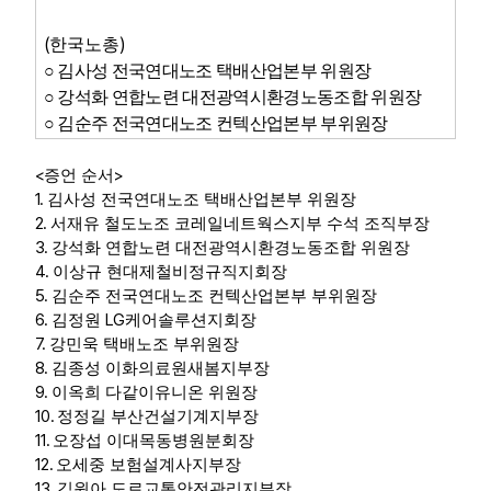
(
)
한국노총
○
김사성 전국연대노조 택배산업본부 위원장
○
강석화 연합노련 대전광역시환경노동조합 위원장
○ 김순주 전국연대노조 컨텍산업본부 부위원장
<
>
증언 순서
1.
김사성 전국연대노조 택배산업본부 위원장
2.
서재유 철도노조 코레일네트웍스지부 수석 조직부장
3.
강석화 연합노련 대전광역시환경노동조합 위원장
4.
이상규 현대제철비정규직지회장
5.
김순주 전국연대노조 컨텍산업본부 부위원장
6.
LG
김정원
케어솔루션지회장
7.
강민욱 택배노조 부위원장
8.
김종성 이화의료원새봄지부장
9.
이옥희 다같이유니온 위원장
10.
정정길 부산건설기계지부장
11.
오장섭 이대목동병원분회장
12.
오세중 보험설계사지부장
13.
김원아 도로교통안전관리지부장