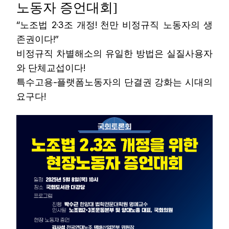
노동자 증언대회]
업무
“
2·3
!
노조법
조 개정
천만 비정규직 노동자의 생
!”
존권이다
비정규직 차별해소의 유일한 방법은 실질사용자
!
와 단체교섭이다
-
특수고용
플랫폼노동자의 단결권 강화는 시대의
!
요구다