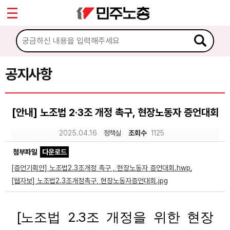
*
Sketchbook5, 스케치북5
마이페이지
소개
<
소식
공지사항
Sketchbook5, 스케치북5
공지사항
[안내] 노조법 2·3조 개정 촉구, 현장노동자 증언대회
성명·보도
2025.04.16
정책실
조회수
1125
기타 공고
첨부파일
다운로드
노동상담
[증언기획안] 노조법2.3조개정 촉구 , 현장노동자 증언대회.hwp
,
[웹자보] 노조법2.3조개정촉구, 현장노동자증언대회.jpg
자료
[
2.3
노조법
조 개정을 위한 현장
부설기관