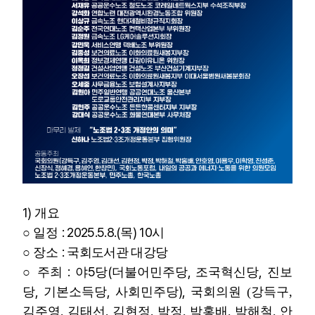
1)
개요
: 2025.5.8.(
) 10
○
일정
목
시
:
○
장소
국회도서관 대강당
:
5
(
,
,
○
주최
야
당
더불어민주당
조국혁신당
진보
,
,
),
당
기본소득당
사회민주당
국회의원 (
강득구
,
김주영,
김태선
,
김현정
, 박정, 박홍배,
박해철
, 안