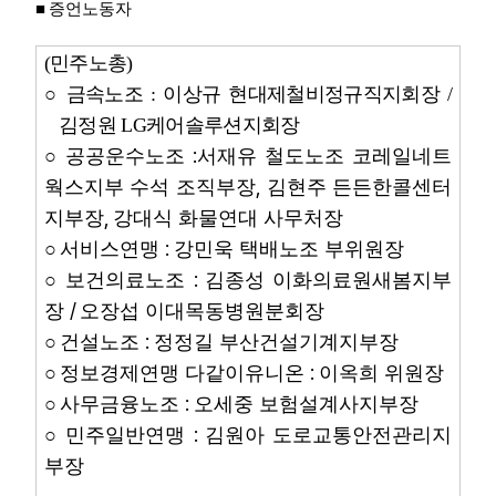
■
증언노동자
(
민주노총
)
○
금속노조
:
이상규 현대제철비정규직지회장
/
김정원
LG
케어솔루션지회장
:
○
공공운수노조
서재유 철도노조 코레일네트
,
웍스지부 수석 조직부장
김현주 든든한콜센터
,
지부장
강대식 화물연대 사무처장
:
○
서비스연맹
강민욱 택배노조 부위원장
:
○
보건의료노조
김종성 이화의료원새봄지부
/
장
오장섭 이대목동병원분회장
:
○
건설노조
정정길 부산건설기계지부장
:
○
정보경제연맹 다같이유니온
이옥희 위원장
:
○
사무금융노조
오세중 보험설계사지부장
:
○
민주일반연맹
김원아 도로교통안전관리지
부장