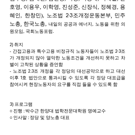
호영,
이용우
,
이학영
, 진성준,
신장식
,
정혜경
,
용
2·3
,
혜인
,
한창민),
노조법
조개정운동본부
민주
,
노총
한국노총,
내일의 공공과 에너지, 노동을 위한 의
원모임, 국회노동포럼.
2)
취지
2·3
- 간접고용과 특수고용 비정규직 노동자들이 노조법
조
가 개정되지 않아 열악한 노동조건을 개선하지 못하고 차
별이 고착된 상황을 증언함
2.3
- 노조법
조 개정을 각 정당의 대선공약으로 하고 대선
1
이후
호 법안으로 통과시킬 수 있도록 각 정당 대표급을
참여시켜 현장노동자의 요구를 직접 들을 수 있도록 함
3)
프로그램
:
○
진행
박수근 한양대 법학전문대학원 명예교수
:
○
인사말
정당 및 양노총 대표