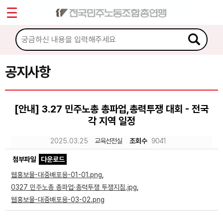
*
Sketchbook5, 스케치북5
마이페이지
소개
<
소식
공지사항
Sketchbook5, 스케치북5
공지사항
[안내] 3.27 민주노총 총파업,총력투쟁 대회 - 전국
성명·보도
각 지역 일정
기타 공고
2025.03.25
교육선전실
조회수
9041
노동상담
첨부파일
다운로드
웹홍보물-대중배포용-01-01.png
,
자료
0327 민주노총 총파업·총력투쟁 투쟁지침.jpg
,
웹홍보물-대중배포용-03-02.png
부설기관