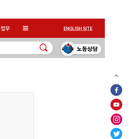
*
업무
ENGLISH SITE