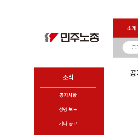
로그인
회원가입
마이페이지
소개
<
소개
소식
- 공지사항
- 성명·보도
- 기타 공고
공
소식
노동상담
공지사항
자료
성명·보도
부설기관
업무
기타 공고