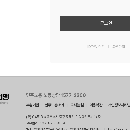
로그인
ID/PW 찾기
|
회원가입
민주노총 노동상담 1577-2260
부설기관
민주노총 소개
오시는 길
이용약관
개인정보처리
(우) 04518 서울특별시 중구 정동길 3 경향신문사 14층
고유번호 : 107-82-08139
Tel : (02) 2670-9100 Fax : (02) 2635-1134 Email : kctu@nodon