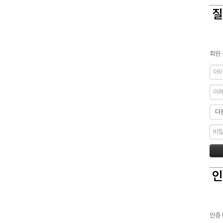
질
회원 
인
인증 