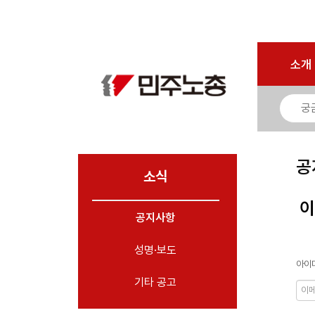
로그인
회원가입
마이페이지
소개
<
소개
소식
- 공지사항
- 성명·보도
- 기타 공고
공
소식
노동상담
이
공지사항
자료
성명·보도
부설기관
아이디
업무
기타 공고