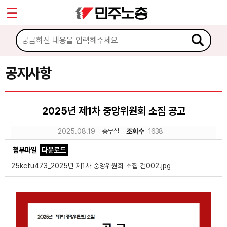
*
Sketchbook5, 스케치북5
마이페이지
소개
<
소식
공지사항
Sketchbook5, 스케치북5
공지사항
2025년 제1차 중앙위원회 소집 공고
성명·보도
2025.08.19
총무실
조회수
1638
기타 공고
첨부파일
다운로드
노동상담
25kctu473_2025년 제1차 중앙위원회 소집 건002.jpg
자료
부설기관