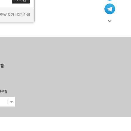
D/PW 찾기
|
회원가입
방침
g.org