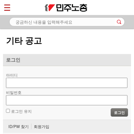
*
마이페이지
소개
<
소식
기타 공고
- 공지사항
- 성명·보도
로그인
- 기타 공고
아이디
노동상담
비밀번호
자료
부설기관
로그인 유지
로그인
업무
ID/PW 찾기
회원가입