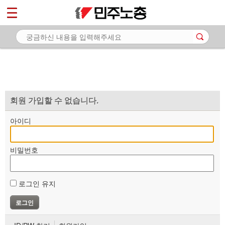
*
마이페이지
소개
<
소식
노동상담
자료
회원 가입할 수 없습니다.
부설기관
아이디
업무
비밀번호
로그인 유지