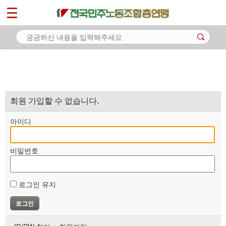
*
마이페이지
소개
<
소식
노동상담
자료
회원 가입할 수 없습니다.
부설기관
아이디
업무
비밀번호
로그인 유지