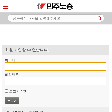
*
마이페이지
소개
<
소식
노동상담
자료
회원 가입할 수 없습니다.
부설기관
아이디
업무
비밀번호
로그인 유지