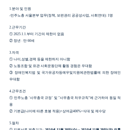
1.
분야 및 인원
업무
-
민주노총 서울본부 업무
(
정책
,
보편권리 공공성사업
,
사회연대
): 1
명
2.
근무기간
①
2025.1.1.
부터 기간의 제한이 없음
②
정년
:
만
60
세
3.
자격
①
나이
,
성별
,
경력 등을 제한하지 아니함
②
노동조합 및 유관 사회운동단체 활동 경험은 우대함
③
장애인복지법 및 국가유공자등예우및지원에관한법률에 의한 장애인
우대함
4.
근무조건
①
민주노총
‘
사무총국 규정
’
및
"
사무총국 처우규칙
"
에 근거하여 동일 적
용
②
기본급
(
나이에 따른 호봉 적용
)+
상여금
400%+
식대 및 제수당
5.
절차
①
지원서류 제출기간
:
2024
년
11
월
20
일
(
수
)
~
2024
년
11
월
29
일
(
금
)
오후