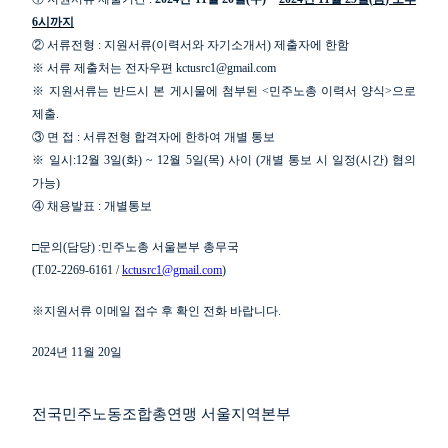
6
시까지
②
서류전형
:
지원서류
(
이력서와 자기소개서
)
제출자에 한함
※
서류 제출처는 전자우편
kctusrc1@gmail.com
※
지원서류는 반드시 본 게시물에 첨부된
<
민주노총 이력서 양식
>
으로
제출
.
③
면 접
:
서류전형 합격자에 한하여 개별 통보
※
일시
:12
월
3
일
(
화
) ~ 12
월
5
일
(
목
)
사이
(
개별 통보 시 일정
(
시간
)
협의
가능
)
④
채용발표
:
개별통보
□
문의
(
담당
) :
민주노총 서울본부 총무국
(T.02-2269-6161 /
kctusrc1@gmail.com
)
※
지원서류 이메일 접수 후 확인 전화 바랍니다
.
2024
년
11
월
20
일
전국민주노동조합총연맹 서울지역본부