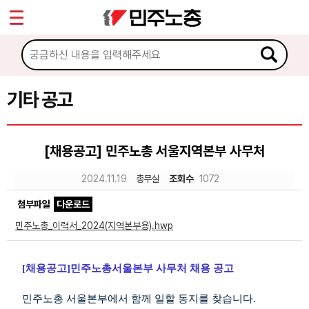
*
Sketchbook5, 스케치북5
마이페이지
소개
<
소식
기타 공고
Sketchbook5, 스케치북5
공지사항
[채용공고] 민주노총 서울지역본부 사무처
성명·보도
2024.11.19
총무실
조회수
1072
기타 공고
첨부파일
다운로드
노동상담
민주노총_이력서_2024(지역본부용).hwp
자료
[
채용공고
]
민주노총서울본부 사무처 채용 공고
부설기관
민주노총 서울본부에서 함께 일할 동지를 찾습니다
.