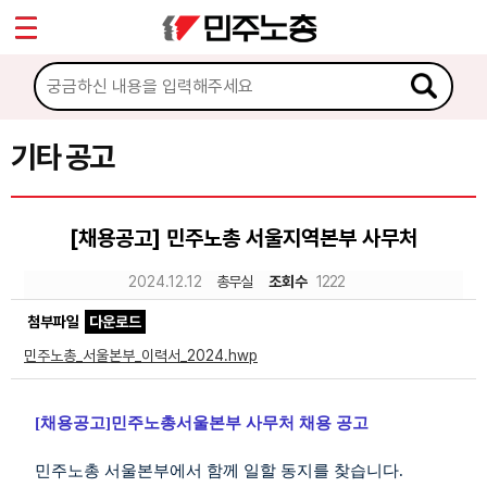
*
Sketchbook5, 스케치북5
마이페이지
소개
<
소식
기타 공고
Sketchbook5, 스케치북5
공지사항
[채용공고] 민주노총 서울지역본부 사무처
성명·보도
2024.12.12
총무실
조회수
1222
기타 공고
첨부파일
다운로드
노동상담
민주노총_서울본부_이력서_2024.hwp
자료
[
채용공고
]
민주노총서울본부 사무처 채용 공고
부설기관
민주노총 서울본부에서 함께 일할 동지를 찾습니다
.