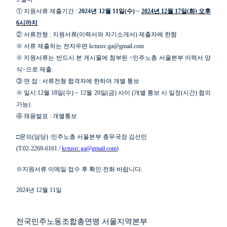
①
지원서류 제출기간
:
2024
년
12
월
11
일
(
수
)
~
2024
년
12
월
17
일
(
화
)
오후
6
시까지
②
서류전형
:
지원서류
(
이력서와 자기소개서
)
제출자에 한함
※
서류 제출처는 전자우편
kctusrc.ga@gmail.com
※
지원서류는 반드시 본 게시물에 첨부된
<
민주노총 서울본부 이력서 양
식
>
으로 제출
.
③
면 접
:
서류전형 합격자에 한하여 개별 통보
※
일시
:12
월
18
일
(
수
) ~ 12
월
20
일
(
금
)
사이
(
개별 통보 시 일정
(
시간
)
협의
가능
)
④
채용발표
:
개별통보
□
문의
(
담당
) :
민주노총 서울본부 총무국장 김선민
(T.02-2269-6161 /
kctusrc.ga@gmail.com
)
※
지원서류 이메일 접수 후 확인 전화 바랍니다
.
2024
년
12
월
11
일
전국민주노동조합총연맹 서울지역본부