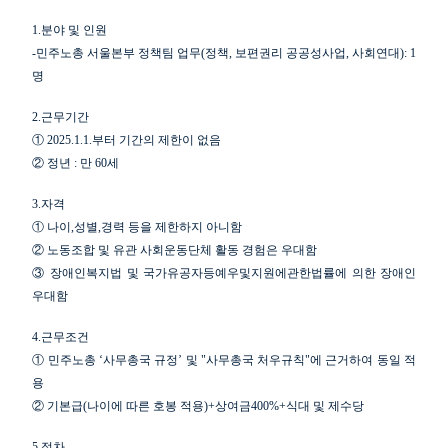
1.
분야 및 인원
업무
-
민주노총 서울본부 정책팀 업무
(
정책
,
보편권리 공공성사업
,
사회연대
): 1
명
2.
근무기간
①
2025.1.1.
부터 기간의 제한이 없음
②
정년
:
만
60
세
3.
자격
①
나이
,
성별
,
경력 등을 제한하지 아니함
②
노동조합 및 유관 사회운동단체 활동 경험은 우대함
③
장애인복지법 및 국가유공자등예우및지원에관한법률에 의한 장애인
우대함
4.
근무조건
①
민주노총
‘
사무총국 규정
’
및
"
사무총국 처우규칙
"
에 근거하여 동일 적
용
②
기본급
(
나이에 따른 호봉 적용
)+
상여금
400%+
식대 및 제수당
5.
절차