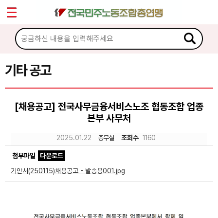
*
Sketchbook5, 스케치북5
마이페이지
소개
<
소식
기타 공고
Sketchbook5, 스케치북5
공지사항
[채용공고] 전국사무금융서비스노조 협동조합 업종
성명·보도
본부 사무처
기타 공고
2025.01.22
총무실
조회수
1160
노동상담
첨부파일
다운로드
기안서(250115)채용공고 - 발송용001.jpg
자료
부설기관