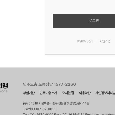
로그인
ID/PW 찾기
|
회원가입
민주노총 노동상담 1577-2260
부설기관
민주노총 소개
오시는 길
이용약관
개인정보처리
(우) 04518 서울특별시 중구 정동길 3 경향신문사 14층
고유번호 : 107-82-08139
Tel : (02) 2670-9100 Fax : (02) 2635-1134 Email : kctu@nodon