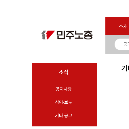
로그인
회원가입
마이페이지
소개
<
소개
소식
- 공지사항
- 성명·보도
- 기타 공고
기
소식
노동상담
공지사항
자료
성명·보도
부설기관
업무
기타 공고