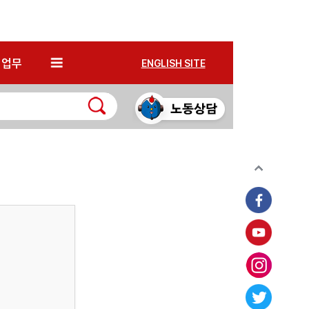
*
업무
ENGLISH SITE