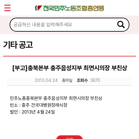
*
Sketchbook5, 스케치북5
마이페이지
소개
<
소식
기타 공고
Sketchbook5, 스케치북5
공지사항
[부고]충북본부 충주음성지부 최면시의장 부친상
성명·보도
2013.04.24
총무실
조회수
3970
기타 공고
노동상담
민주노총충북본부 충주음성지부 최면시의장 부친상
빈소 : 충주 건국대병원장례식장
발인 : 2013년 4월 24일
자료
부설기관