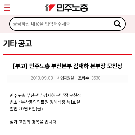
*
Sketchbook5, 스케치북5
마이페이지
소개
<
소식
기타 공고
Sketchbook5, 스케치북5
공지사항
[부고] 민주노총 부산본부 김재하 본부장 모친상
성명·보도
2013.09.03
사업지원실
조회수
3530
기타 공고
노동상담
민주노총 부산본부 김재하 본부장 모친상
빈소 : 부산동의의료원 장례식장 특1호실
발인 : 9월 6일(금)
자료
삼가 고인의 명복을 빕니다.
부설기관