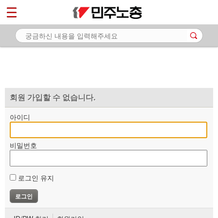
*
마이페이지
소개
<
소식
노동상담
자료
회원 가입할 수 없습니다.
부설기관
아이디
업무
비밀번호
로그인 유지