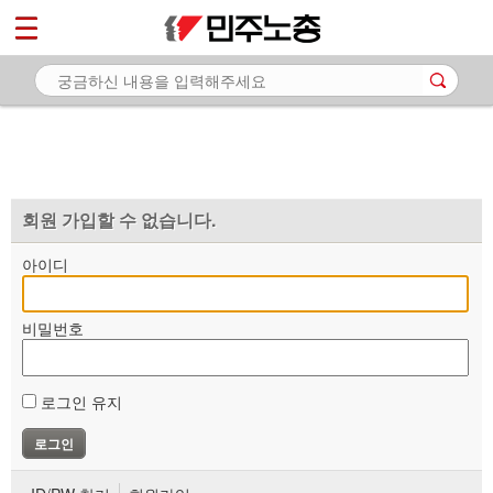
*
마이페이지
소개
<
소식
노동상담
자료
회원 가입할 수 없습니다.
부설기관
아이디
업무
비밀번호
로그인 유지