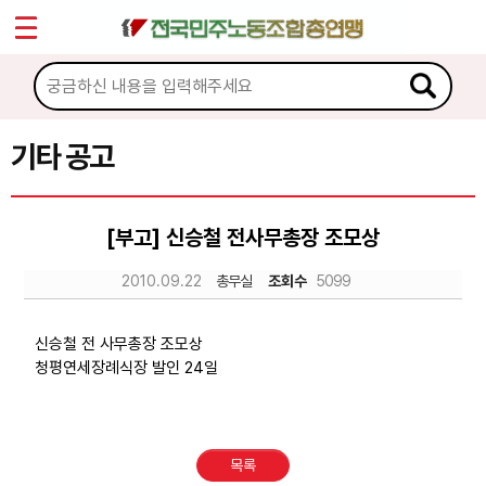
*
Sketchbook5, 스케치북5
마이페이지
소개
<
소식
기타 공고
Sketchbook5, 스케치북5
공지사항
[부고] 신승철 전사무총장 조모상
성명·보도
2010.09.22
총무실
조회수
5099
기타 공고
노동상담
신승철 전 사무총장 조모상
청평연세장례식장 발인 24일
자료
목록
부설기관