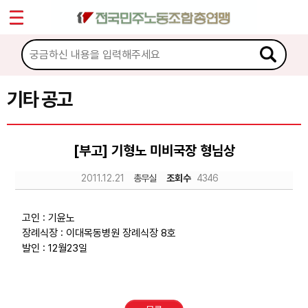
*
Sketchbook5, 스케치북5
마이페이지
소개
<
소식
기타 공고
Sketchbook5, 스케치북5
공지사항
[부고] 기형노 미비국장 형님상
성명·보도
2011.12.21
총무실
조회수
4346
기타 공고
노동상담
고인 : 기윤노
장례식장 : 이대목동병원 장례식장 8호
발인 : 12월23일
자료
부설기관