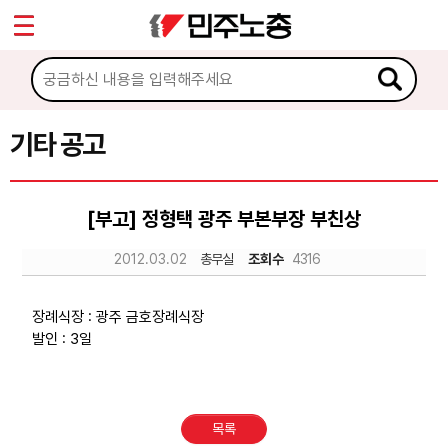
*
Sketchbook5, 스케치북5
마이페이지
소개
<
소식
기타 공고
Sketchbook5, 스케치북5
공지사항
[부고] 정형택 광주 부본부장 부친상
성명·보도
2012.03.02
총무실
조회수
4316
기타 공고
노동상담
장례식장 : 광주 금호장례식장
발인 : 3일
자료
목록
부설기관