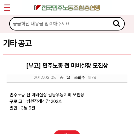
*
Sketchbook5, 스케치북5
마이페이지
소개
<
소식
기타 공고
Sketchbook5, 스케치북5
공지사항
[부고] 민주노총 전 미비실장 모친상
성명·보도
2012.03.08
총무실
조회수
4179
기타 공고
노동상담
민주노총 전 미비실장 김동우동지의 모친상
구로 고대병원장례식장 202호
발인 : 3월 9일
자료
부설기관