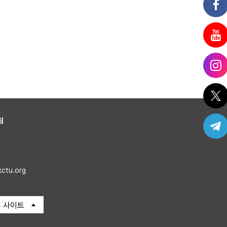
침
kctu.org
 사이트