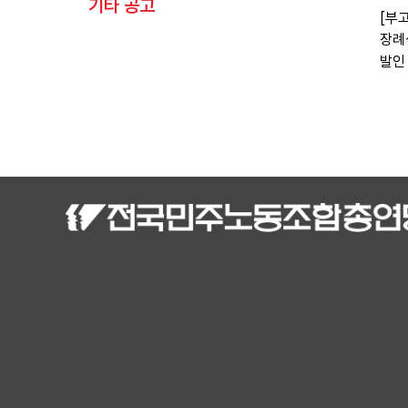
기타 공고
[부
장례
발인 