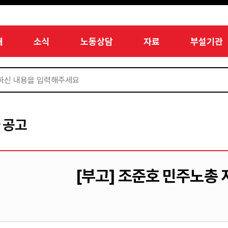
개
소식
노동상담
자료
부설기관
 공고
[부고] 조준호 민주노총