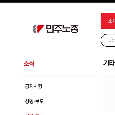
메뉴 건너뛰기
로그인
회원가입
Sketchbook5, 스케치북5
마이페이지
소개
소
<
소식
공지사항
Sketchbook5, 스케치북5
성명·보도
기타 공고
기타
소식
노동상담
자료
공지사항
부설기관
성명·보도
업무