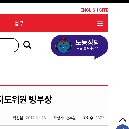
*
ENGLISH SITE
업무
노동상담
지금 클릭하세요
 지도위원 빙부상
작성일
2012.04.16
작성자
총무실
조회수
3872