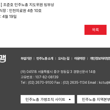
고] 조준호 민주노총 지도위원 빙부상
식장 : 인천의료원 4층 10호
: 4월 19일
목록
부설기관
민주노총 소개
오시는 길
이용약관
개인정보처리방
(우) 04518 서울특별시 중구 정동길 3 경향신문사 14층
고유번호 : 107-82-08139
Tel : (02) 2670-9100 Fax : (02) 2635-1134 Email : kctu@
민주노총 가맹조직 사이트
민주노총 지역본부